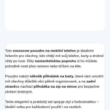
Hloubka 2 cm
DETAILNÍ INFORMACE
ZEPTAT SE
HLÍDAT
Toto
crossover pouzdro na mobilní telefon
je ideálním
řešením pro všechny, kdo chtějí mít svůj telefon, karty a drobné
vždy po ruce. Díky
nastavitelnému popruhu
si ho můžete
pohodlně nosit přes rameno nebo křížem na těle.
Pouzdro nabízí
několik přihrádek na karty
, které vám umožní
mít všechny důležité věci pěkně organizované, a na
zadní
straně
se nachází
přihrádka na zip na mince
pro bezpečné
uložení drobných.
Tento elegantní a praktický set spojuje styl s funkcionalitou –
ideální volba pro každodenní použití i na cestách.