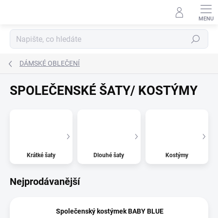
Přejít
na
obsah
Hledat
DÁMSKÉ OBLEČENÍ
SPOLEČENSKÉ ŠATY/ KOSTÝMY
Krátké šaty
Dlouhé šaty
Kostýmy
Nejprodávanější
Společenský kostýmek BABY BLUE