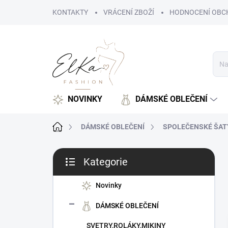
Přejít
KONTAKTY
VRÁCENÍ ZBOŽÍ
HODNOCENÍ OBC
na
obsah
NOVINKY
DÁMSKÉ OBLEČENÍ
Domů
DÁMSKÉ OBLEČENÍ
SPOLEČENSKÉ ŠAT
P
Kategorie
o
Přeskočit
s
kategorie
t
Novinky
r
DÁMSKÉ OBLEČENÍ
a
n
SVETRY,ROLÁKY,MIKINY