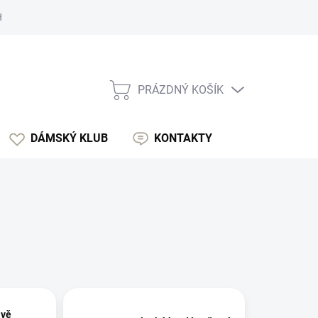
 ÚDAJŮ (GDPR)
MOJE OBJEDNÁVKA
PRÁZDNÝ KOŠÍK
NÁKUPNÍ
KOŠÍK
DÁMSKÝ KLUB
KONTAKTY
avě