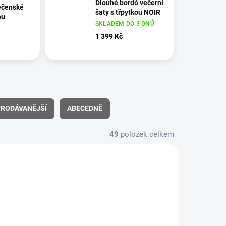
Dlouhé bordó večerní
ečenské
šaty s třpytkou NOIR
ou
SKLADEM DO 3 DNŮ
1 399 Kč
RODÁVANĚJŠÍ
ABECEDNĚ
49
položek celkem
7629/EU
17540
NOVINKA