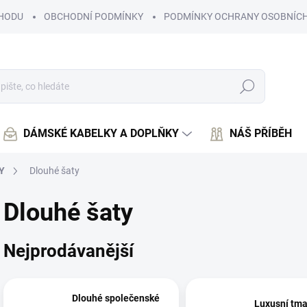
HODU
OBCHODNÍ PODMÍNKY
PODMÍNKY OCHRANY OSOBNÍCH
Hledat
DÁMSKÉ KABELKY A DOPLŇKY
NÁŠ PŘÍBĚH
Y
Dlouhé šaty
Dlouhé šaty
Nejprodávanější
Dlouhé společenské
Luxusní tm