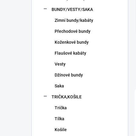
n
í
BUNDY/VESTY/SAKA
p
Zimní bundy/kabáty
a
n
Přechodové bundy
e
l
Koženkové bundy
Flaušové kabáty
Vesty
Džínové bundy
Saka
TRIČKA,KOŠILE
Trička
Tílka
Košile