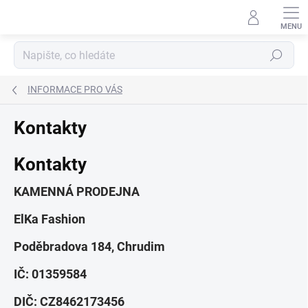
Přejít
na
obsah
Hledat
INFORMACE PRO VÁS
Kontakty
Kontakty
KAMENNÁ PRODEJNA
ElKa Fashion
Poděbradova 184, Chrudim
IČ: 01359584
DIČ: CZ8462173456