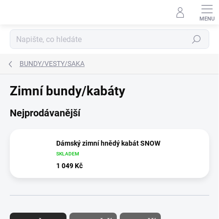
Přejít
na
obsah
Hledat
BUNDY/VESTY/SAKA
Zimní bundy/kabáty
Nejprodávanější
Dámský zimní hnědý kabát SNOW
SKLADEM
1 049 Kč
Ř