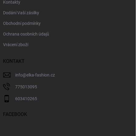
u
Kontakty
Dodání Vaší zásilky
Obchodní podmínky
Ochrana osobních údajů
Vrácení zboží
KONTAKT
info
@
elka-fashion.cz
775013095
603410265
FACEBOOK