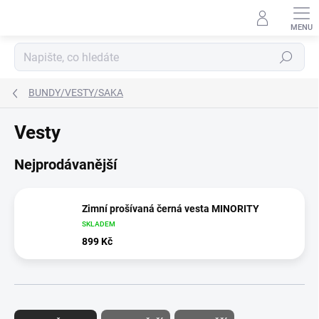
Přejít
na
obsah
Hledat
BUNDY/VESTY/SAKA
Vesty
Nejprodávanější
Zimní prošívaná černá vesta MINORITY
SKLADEM
899 Kč
Ř