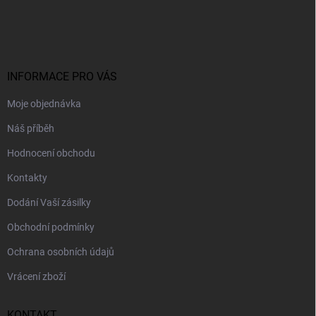
á
p
a
t
í
INFORMACE PRO VÁS
Moje objednávka
Náš příběh
Hodnocení obchodu
Kontakty
Dodání Vaší zásilky
Obchodní podmínky
Ochrana osobních údajů
Vrácení zboží
KONTAKT