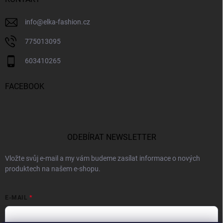
info
@
elka-fashion.cz
775013095
603410265
FACEBOOK
ODEBÍRAT NEWSLETTER
Vložte svůj e-mail a my vám budeme zasílat informace o nových
produktech na našem e-shopu.
E-MAIL