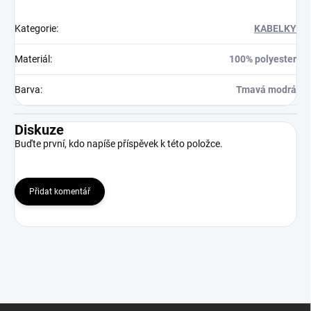
Kategorie
:
KABELKY
Materiál
:
100% polyester
Barva
:
Tmavá modrá
Diskuze
Buďte první, kdo napíše příspěvek k této položce.
Přidat komentář
Z