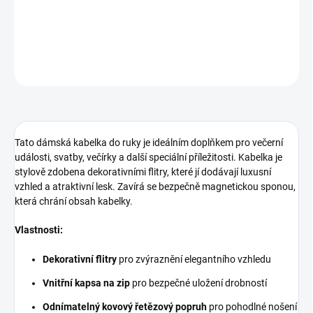
Velikost:
Malá
DETAILNÍ INFORMACE
ZEPTAT SE
HLÍDAT
Tato dámská kabelka do ruky je ideálním doplňkem pro večerní
události, svatby, večírky a další speciální příležitosti. Kabelka je
stylově zdobena dekorativními flitry, které jí dodávají luxusní
vzhled a atraktivní lesk. Zavírá se bezpečně magnetickou sponou,
která chrání obsah kabelky.
Vlastnosti:
Dekorativní flitry
pro zvýraznění elegantního vzhledu
Vnitřní kapsa na zip
pro bezpečné uložení drobností
Odnímatelný kovový řetězový popruh
pro pohodlné nošení