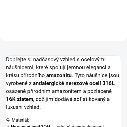
Do košíku
Do košíku
Dopřejte si nadčasový vzhled s ocelovými
náušnicemi, které spojují jemnou eleganci a
krásu přírodního
amazonitu
. Tyto náušnice jsou
vyrobené z
antialergické nerezové oceli 316L
,
osazené přírodním amazonitem a pozlacené
16K zlatem
, což jim dodává sofistikovaný a
luxusní vzhled.
💎 Materiál:
✔
Nerezová ocel 316L
– odolná a hypoalergenní