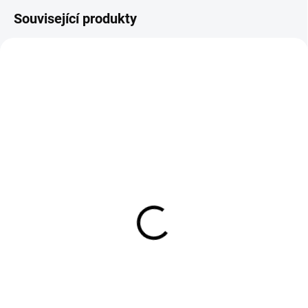
Související produkty
N98705
E97364
SKLADEM
SKLADEM
Elegantní ocelový
Luxusní náušnice s
náhrdelník s amazonity
perlami a zirkony
549 Kč
299 Kč
453,72 Kč bez DPH
247,11 Kč bez DPH