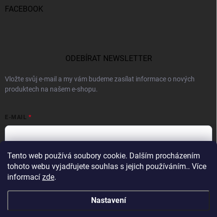
FACEBOOK
ODEBÍRAT NEWSLETTER
Vložte svůj e-mail a my vám budeme zasílat informace o nových
produktech na našem e-shopu.
E-MAIL
Tento web používá soubory cookie. Dalším procházením
Vložením e-mailu souhlasíte s
podmínkami ochrany osobních údajů
tohoto webu vyjadřujete souhlas s jejich používáním.. Více
informací
zde
.
Přihlásit se
Nastavení