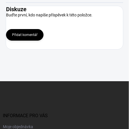
Diskuze
Buďte první, kdo napíše příspěvek k této položce.
Přidat komentář
Z
á
p
a
t
í
INFORMACE PRO VÁS
Moje objednávka