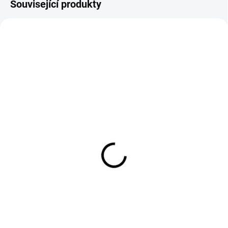
Související produkty
BR97217
BR97218
SKLADEM
SKLADEM
Elegantní magnetická
Elegantní magnetická
brož MOTÝL
brož MOTÝL
349 Kč
349 Kč
288,43 Kč bez DPH
288,43 Kč bez DPH