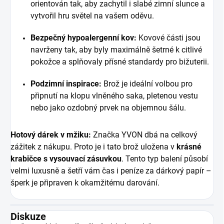
orientován tak, aby zachytil i slabé zimní slunce a
vytvořil hru světel na vašem oděvu.
Bezpečný hypoalergenní kov:
Kovové části jsou
navrženy tak, aby byly maximálně šetrné k citlivé
pokožce a splňovaly přísné standardy pro bižuterii.
Podzimní inspirace:
Brož je ideální volbou pro
připnutí na klopu vlněného saka, pletenou vestu
nebo jako ozdobný prvek na objemnou šálu.
Hotový dárek v mžiku:
Značka YVON dbá na celkový
zážitek z nákupu. Proto je i tato brož uložena v
krásné
krabičce s vysouvací zásuvkou
. Tento typ balení působí
velmi luxusně a šetří vám čas i peníze za dárkový papír –
šperk je připraven k okamžitému darování.
Diskuze