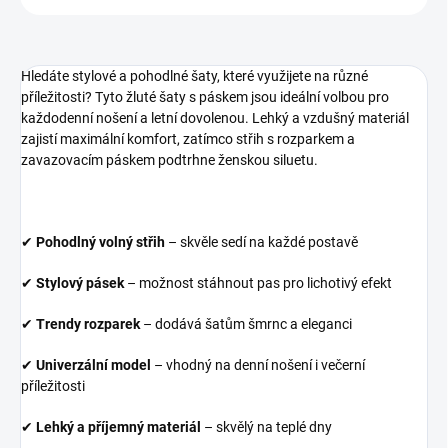
Hledáte stylové a pohodlné šaty, které využijete na různé
příležitosti? Tyto žluté šaty s páskem jsou ideální volbou pro
každodenní nošení a letní dovolenou. Lehký a vzdušný materiál
zajistí maximální komfort, zatímco střih s rozparkem a
zavazovacím páskem podtrhne ženskou siluetu.
✔
Pohodlný volný střih
– skvěle sedí na každé postavě
✔
Stylový pásek
– možnost stáhnout pas pro lichotivý efekt
✔
Trendy rozparek
– dodává šatům šmrnc a eleganci
✔
Univerzální model
– vhodný na denní nošení i večerní
příležitosti
✔
Lehký a příjemný materiál
– skvělý na teplé dny