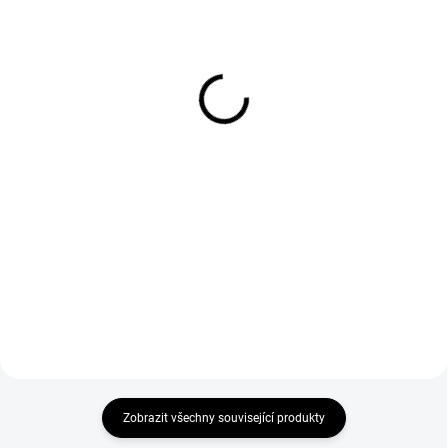
SKLADEM DO 3 DNŮ
SKLADEM DO 3 DNŮ
Elegantní dlouhé večerní
Elegantní večerní maxi
šaty s ramínky CHIARA
šaty s rozparkem a
PINK
růžemi
1 799 Kč
1 799 Kč
1 486,78 Kč bez DPH
1 486,78 Kč bez DPH
Detail
Detail
Zobrazit všechny související produkty