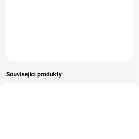
Značka: Numoco | Vyrobeno v Polsku.
DETAILNÍ INFORMACE
ZEPTAT SE
HLÍDAT
Související produkty
15111/S
15117/S