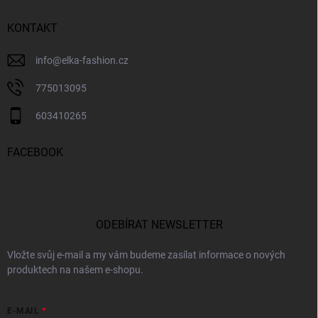
KONTAKT
info
@
elka-fashion.cz
775013095
603410265
FACEBOOK
ODEBÍRAT NEWSLETTER
Vložte svůj e-mail a my vám budeme zasílat informace o nových
produktech na našem e-shopu.
E-MAIL