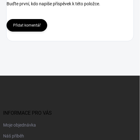
Buďte první, kdo napíše příspěvek k této položce.
Přidat komentář
Z
á
p
a
t
í
INFORMACE PRO VÁS
Moje objednávka
Náš příběh