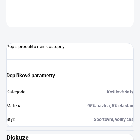
XL- Délka 85 cm, Prsa 106 cm
ZEPTAT SE
HLÍDAT
Popis produktu není dostupný
Doplňkové parametry
Kategorie
:
Košilové šaty
Materiál
:
95% bavlna, 5% elastan
Styl
:
Sportovní, volný čas
Diskuze