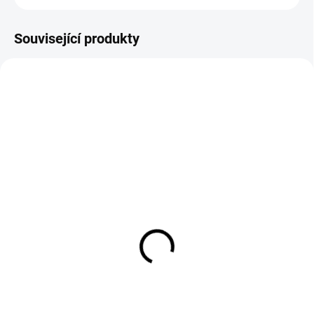
Související produkty
15090/XS
SKLADEM DO 3 DNŮ
Krátké společenské šaty
s rukávkem DEEP GREEN
1 399 Kč