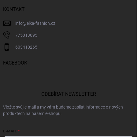
KONTAKT
info
@
elka-fashion.cz
775013095
603410265
FACEBOOK
ODEBÍRAT NEWSLETTER
Vložte svůj e-mail a my vám budeme zasílat informace o nových
produktech na našem e-shopu.
E-MAIL