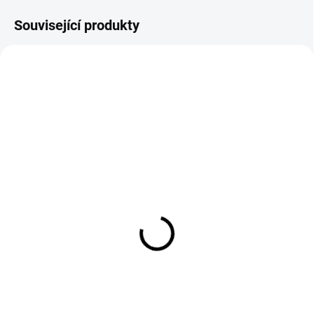
Související produkty
BR97217
BR97218
SKLADEM
SKLADEM
Elegantní magnetická
Elegantní magnetická
brož MOTÝL
brož MOTÝL
349 Kč
349 Kč
288,43 Kč bez DPH
288,43 Kč bez DPH