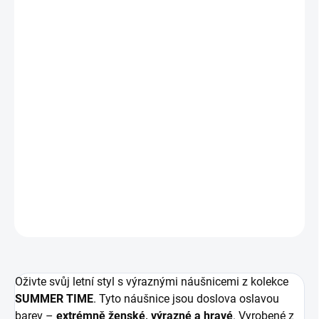
412,40 Kč bez DPH
Měrná
SKLADEM
cena:
−
+
Přidat do košíku
Letní náušnice z kolekce SUMMER TIME – výrazné barvy,
lehký plast,
antialergenní
materiály, délka cca
10 cm
.
Skvělý letní doplněk!
DETAILNÍ INFORMACE
ZEPTAT SE
HLÍDAT
Oživte svůj letní styl s výraznými náušnicemi z kolekce
SUMMER TIME
. Tyto náušnice jsou doslova oslavou
barev –
extrémně ženské, výrazné a hravé
. Vyrobené z