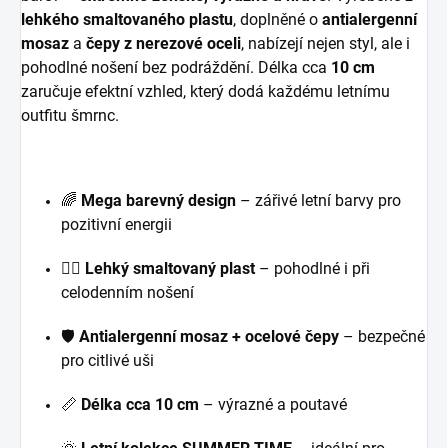
lehkého smaltovaného plastu
, doplněné o
antialergenní
mosaz
a
čepy z nerezové oceli
, nabízejí nejen styl, ale i
pohodlné nošení bez podráždění. Délka cca
10 cm
zaručuje efektní vzhled, který dodá každému letnímu
outfitu šmrnc.
🌈
Mega barevný design
– zářivé letní barvy pro
pozitivní energii
🧚‍♀️
Lehký smaltovaný plast
– pohodlné i při
celodenním nošení
🛡️
Antialergenní mosaz + ocelové čepy
– bezpečné
pro citlivé uši
📏
Délka cca 10 cm
– výrazné a poutavé