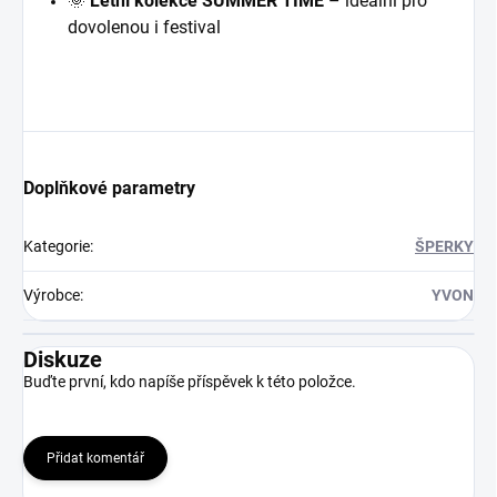
🌞
Letní kolekce SUMMER TIME
– ideální pro
dovolenou i festival
Doplňkové parametry
Kategorie
:
ŠPERKY
Výrobce
:
YVON
Diskuze
Buďte první, kdo napíše příspěvek k této položce.
Přidat komentář