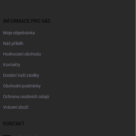
p
a
t
í
INFORMACE PRO VÁS
Moje objednávka
Náš příběh
Hodnocení obchodu
Kontakty
Dodání Vaší zásilky
Obchodní podmínky
Ochrana osobních údajů
Vrácení zboží
KONTAKT