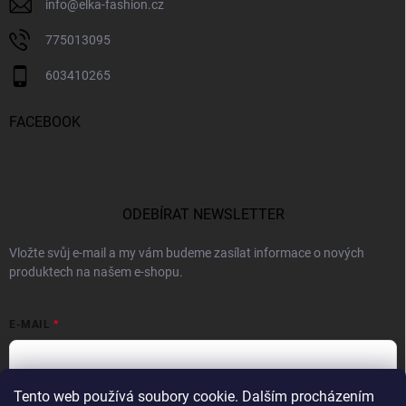
info
@
elka-fashion.cz
775013095
603410265
FACEBOOK
ODEBÍRAT NEWSLETTER
Vložte svůj e-mail a my vám budeme zasílat informace o nových
produktech na našem e-shopu.
E-MAIL
Tento web používá soubory cookie. Dalším procházením