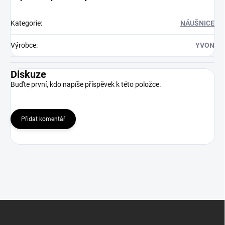
Kategorie
:
NÁUŠNICE
Výrobce
:
YVON
Diskuze
Buďte první, kdo napíše příspěvek k této položce.
Přidat komentář
Z
á