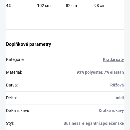
42
102 cm
82 cm
98 cm
Doplňkové parametry
Kategorie
:
Krátké šaty
Materiál
:
93% polyester, 7% elastan
Barva
:
Růžová
Délka
:
midi
Délka rukávu
:
Krátké rukávy
Styl
:
Business, elegantní,společenské