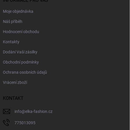
í
INFORMACE PRO VÁS
Moje objednávka
Náš příběh
Hodnocení obchodu
Kontakty
Dodání Vaší zásilky
Obchodní podmínky
Ochrana osobních údajů
Vrácení zboží
KONTAKT
info
@
elka-fashion.cz
775013095