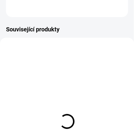
ZEPTAT SE
HLÍDAT
Související produkty
15480/EU
15872/EU
SKLADEM
SKLADEM
Elegantní baby blue šaty
Elegantní meruňkové