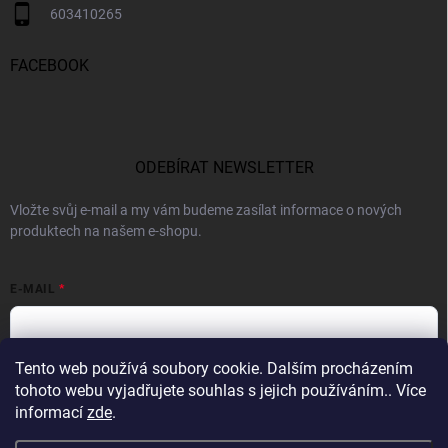
603410265
FACEBOOK
ODEBÍRAT NEWSLETTER
Vložte svůj e-mail a my vám budeme zasílat informace o nových
produktech na našem e-shopu.
E-MAIL
Tento web používá soubory cookie. Dalším procházením
Vložením e-mailu souhlasíte s
podmínkami ochrany osobních údajů
tohoto webu vyjadřujete souhlas s jejich používáním.. Více
informací
zde
.
Přihlásit se