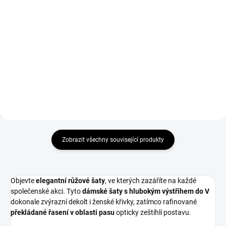
s průstřihy na rukávu
šaty s průstřihy na
rukávu
1 799 Kč
1 799 Kč
1 486,78 Kč bez DPH
1 486,78 Kč bez DPH
Detail
Detail
Zobrazit všechny související produkty
Objevte
elegantní růžové šaty
, ve kterých zazáříte na každé
společenské akci. Tyto
dámské šaty s hlubokým výstřihem do V
dokonale zvýrazní dekolt i ženské křivky, zatímco rafinované
překládané řasení v oblasti pasu
opticky zeštíhlí postavu.