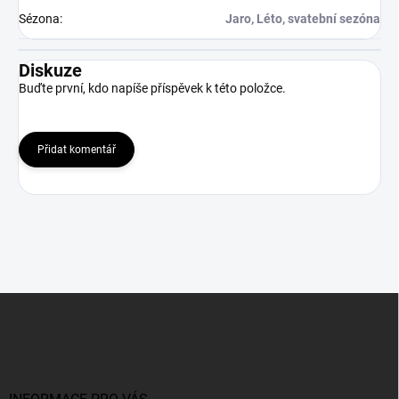
Sézona
:
Jaro, Léto, svatební sezóna
Diskuze
Buďte první, kdo napíše příspěvek k této položce.
Přidat komentář
Z
á
p
a
t