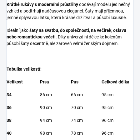
Krátké rukávy s moderními průstřihy
dodávají modelu jedinečný
vzhled a podtrhují nadčasovou eleganci. Šaty mají příjemnou,
jemně splývavou látku, která krásně drží tvar a působí luxusně.
Ideální jako
šaty na svatbu, do společnosti, na večírek, oslavu
nebo romantickou večeři
. Díky univerzální délce ke kolenům
působí šaty decentně, ale zároveň velmi ženským dojmem.
Tabulka velikostí:
Velikost
Prsa
Pas
Celková délka
34
86 cm
66 cm
95 cm
36
90 cm
70 cm
95 cm
38
94 cm
74 cm
96 cm
40
98 cm
78 cm
96 cm