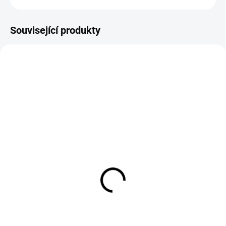
Související produkty
B97238
B97239
SKLADEM
SKLADEM
Elegantní náramek YVON
Elegantní náramek YVON
Pure Shine
Silver Glow
549 Kč
549 Kč