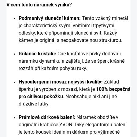
V čem tento náramek vyniká?
Podmanivý sluneční kámen:
Tento vzácný minerál
je charakteristický svými vnitřními třpytivými
odlesky, které připomínají sluneční svit. Každý
kámen je originál s neopakovatelnou strukturou.
Brilance křišťálu:
Čiré křišťálové prvky dodávají
náramku dynamiku a zajišťují, že se šperk krásně
rozzáří při každém pohybu ruky.
Hypoalergenní mosaz nejvyšší kvality:
Základ
šperku je vyroben z mosazi, která je
100% bezpečná
pro citlivou pokožku
. Neobsahuje nikl ani jiné
dráždivé látky.
Prémiové dárkové balení:
Náramek obdržíte v
originální krabičce YVON. Díky elegantnímu balení
je tento kousek ideálním dárkem pro výjimečné