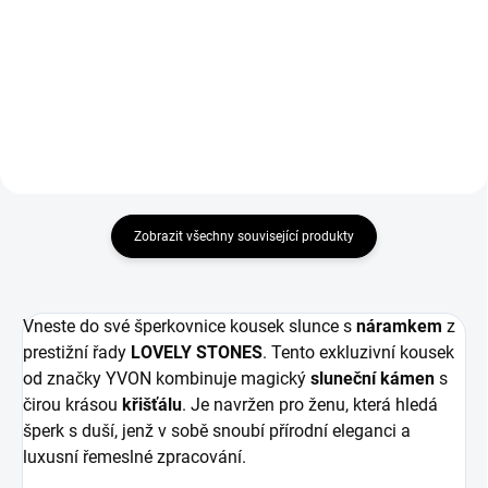
453,72 Kč bez DPH
453,72 Kč bez DPH
Do košíku
Do košíku
Zobrazit všechny související produkty
Vneste do své šperkovnice kousek slunce s
náramkem
z
prestižní řady
LOVELY STONES
. Tento exkluzivní kousek
od značky YVON kombinuje magický
sluneční kámen
s
čirou krásou
křišťálu
. Je navržen pro ženu, která hledá
šperk s duší, jenž v sobě snoubí přírodní eleganci a
luxusní řemeslné zpracování.