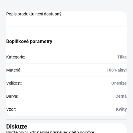
Popis produktu není dostupný
Doplňkové parametry
Kategorie
:
Tílka
Materiál
:
100% akryl
Velikost
:
Onesize
Barva
:
Černá
Vzor
:
Květy
Diskuze
Buďte první, kdo napíše příspěvek k této položce.