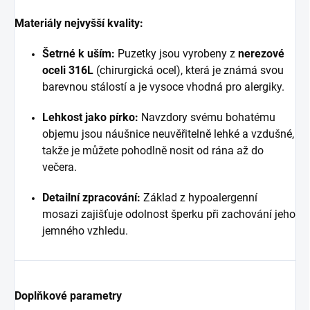
Materiály nejvyšší kvality:
Šetrné k uším:
Puzetky jsou vyrobeny z
nerezové
oceli 316L
(chirurgická ocel), která je známá svou
barevnou stálostí a je vysoce vhodná pro alergiky.
Lehkost jako pírko:
Navzdory svému bohatému
objemu jsou náušnice neuvěřitelně lehké a vzdušné,
takže je můžete pohodlně nosit od rána až do
večera.
Detailní zpracování:
Základ z hypoalergenní
mosazi zajišťuje odolnost šperku při zachování jeho
jemného vzhledu.
Doplňkové parametry