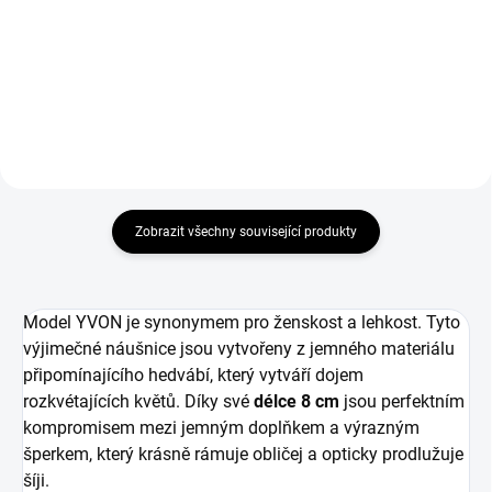
288,43 Kč bez DPH
288,43 Kč bez DPH
Do košíku
Do košíku
Zobrazit všechny související produkty
Model YVON je synonymem pro ženskost a lehkost. Tyto
výjimečné náušnice jsou vytvořeny z jemného materiálu
připomínajícího hedvábí, který vytváří dojem
rozkvétajících květů. Díky své
délce 8 cm
jsou perfektním
kompromisem mezi jemným doplňkem a výrazným
šperkem, který krásně rámuje obličej a opticky prodlužuje
šíji.