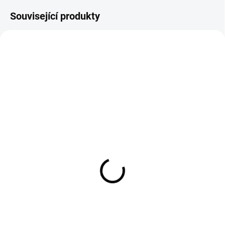
Související produkty
E98079
E98082
SKLADEM
SKLADEM
Dlouhé hedvábné
Dlouhé hedvábné
náušnice SILK FLOWER
náušnice SILK FLOWER
PINK
BLUE
349 Kč
349 Kč