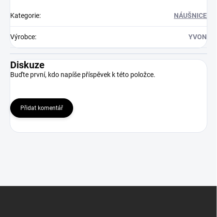
Kategorie
:
NÁUŠNICE
Výrobce
:
YVON
Diskuze
Buďte první, kdo napíše příspěvek k této položce.
Přidat komentář
Z
á
p