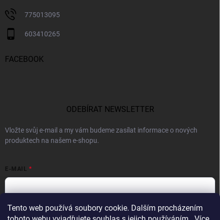
775013095
603410265
FACEBOOK
ODEBÍRAT NEWSLETTER
Vložte svůj e-mail a my vám budeme zasílat informace o nových
produktech na našem e-shopu.
E-MAIL
Tento web používá soubory cookie. Dalším procházením
Vložením e-mailu souhlasíte s
podmínkami ochrany osobních údajů
tohoto webu vyjadřujete souhlas s jejich používáním.. Více