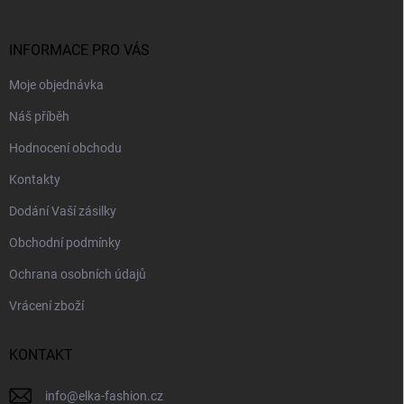
a
t
í
INFORMACE PRO VÁS
Moje objednávka
Náš příběh
Hodnocení obchodu
Kontakty
Dodání Vaší zásilky
Obchodní podmínky
Ochrana osobních údajů
Vrácení zboží
KONTAKT
info
@
elka-fashion.cz