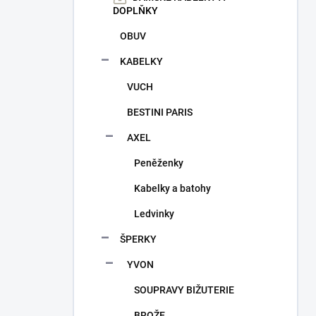
n
DOPLŇKY
í
p
OBUV
a
KABELKY
n
e
VUCH
l
BESTINI PARIS
AXEL
Peněženky
Kabelky a batohy
Ledvinky
ŠPERKY
YVON
SOUPRAVY BIŽUTERIE
BROŽE