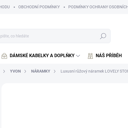
HODU
OBCHODNÍ PODMÍNKY
PODMÍNKY OCHRANY OSOBNÍCH
Hledat
DÁMSKÉ KABELKY A DOPLŇKY
NÁŠ PŘÍBĚH
YVON
NÁRAMKY
Luxusní růžový náramek LOVELY ST
Neohodnoceno
Podrobnosti hodnocení
4
412
Měr
SK
cena