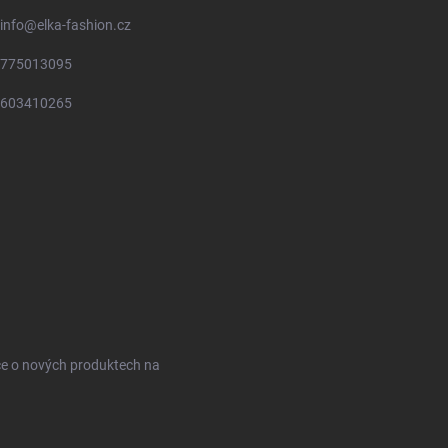
info
@
elka-fashion.cz
775013095
603410265
ce o nových produktech na