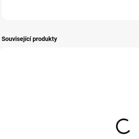
Související produkty
L97084
L97085
VYPRODÁNO
SKLADEM
Elegantní
Elegantní
E
barevný
modrý
náramek
náramek