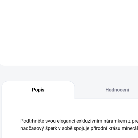
LOLLIPOPS
LOLLIPOPS
499 Kč
499 Kč
412,40 Kč bez DPH
412,40 Kč bez DPH
4
Detail
Do košíku
Popis
Hodnocení
Podtrhněte svou eleganci exkluzivním náramkem z pr
nadčasový šperk v sobě spojuje přírodní krásu minerál