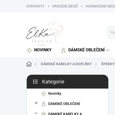
Přejít
KONTAKTY
VRÁCENÍ ZBOŽÍ
HODNOCENÍ OBC
na
obsah
NOVINKY
DÁMSKÉ OBLEČENÍ
Domů
DÁMSKÉ KABELKY A DOPLŇKY
ŠPERKY
P
Kategorie
o
Přeskočit
s
kategorie
t
Novinky
r
DÁMSKÉ OBLEČENÍ
a
n
DÁMSKÉ KABELKY A