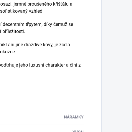
osazi, jemně broušeného křišťálu a
sofistikovaný vzhled.
í decentním třpytem, díky čemuž se
příležitosti.
kl ani jiné dráždivé kovy, je zcela
pokožce.
odtrhuje jeho luxusní charakter a činí z
NÁRAMKY