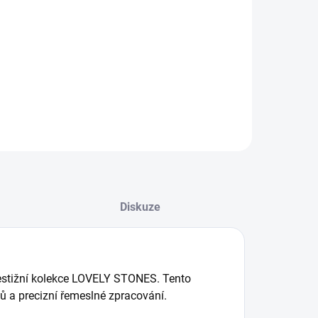
LOLLIPOPS
499 Kč
12,40 Kč bez DPH
Do košíku
Diskuze
estižní kolekce LOVELY STONES. Tento
ů a precizní řemeslné zpracování.