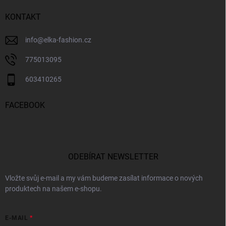
KONTAKT
info
@
elka-fashion.cz
775013095
603410265
FACEBOOK
ODEBÍRAT NEWSLETTER
Vložte svůj e-mail a my vám budeme zasílat informace o nových
produktech na našem e-shopu.
E-MAIL