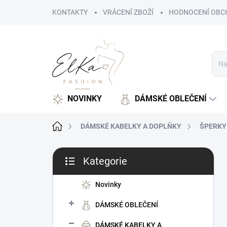
Přejít
KONTAKTY
VRÁCENÍ ZBOŽÍ
HODNOCENÍ OBC
na
obsah
NOVINKY
DÁMSKÉ OBLEČENÍ
Domů
DÁMSKÉ KABELKY A DOPLŇKY
ŠPERKY
P
Kategorie
o
Přeskočit
s
kategorie
t
Novinky
r
DÁMSKÉ OBLEČENÍ
a
n
DÁMSKÉ KABELKY A