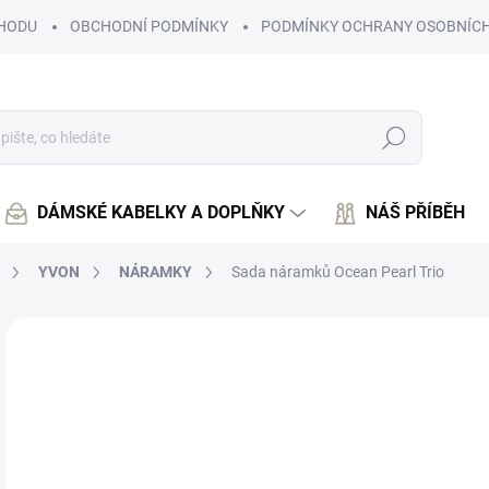
HODU
OBCHODNÍ PODMÍNKY
PODMÍNKY OCHRANY OSOBNÍCH
Hledat
DÁMSKÉ KABELKY A DOPLŇKY
NÁŠ PŘÍBĚH
YVON
NÁRAMKY
Sada náramků Ocean Pearl Trio
Neohodnoceno
Podrobnosti hodnocení
8
742
Měr
SK
cena