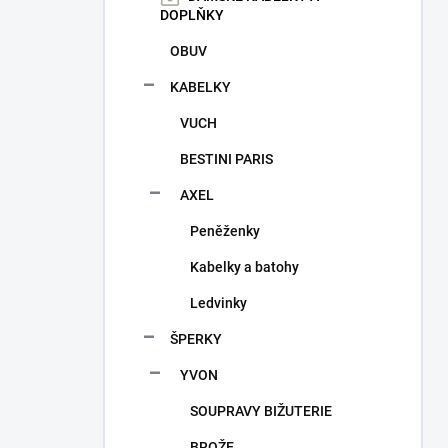
n
DOPLŇKY
í
p
OBUV
a
KABELKY
n
e
VUCH
l
BESTINI PARIS
AXEL
Peněženky
Kabelky a batohy
Ledvinky
ŠPERKY
YVON
SOUPRAVY BIŽUTERIE
BROŽE