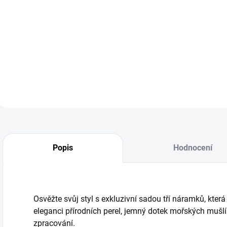
899 Kč
742,98 Kč bez DPH
Do košíku
Popis
Hodnocení
Osvěžte svůj styl s exkluzivní sadou tří náramků, kter
eleganci přírodních perel, jemný dotek mořských mušlí
zpracování.