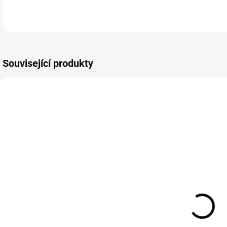
Související produkty
BS96958
SKLADEM
Sada náramků
Pearl & Marble
Trio