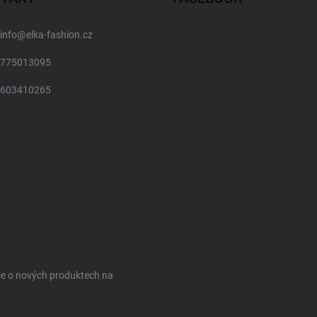
info
@
elka-fashion.cz
775013095
603410265
ce o nových produktech na