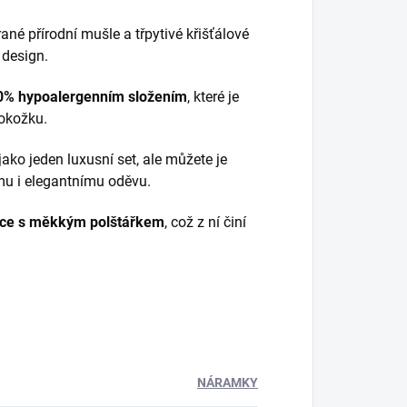
ané přírodní mušle a třpytivé křišťálové
 design.
0% hypoalergenním složením
, které je
pokožku.
ako jeden luxusní set, ale můžete je
ímu i elegantnímu oděvu.
čce s měkkým polštářkem
, což z ní činí
NÁRAMKY