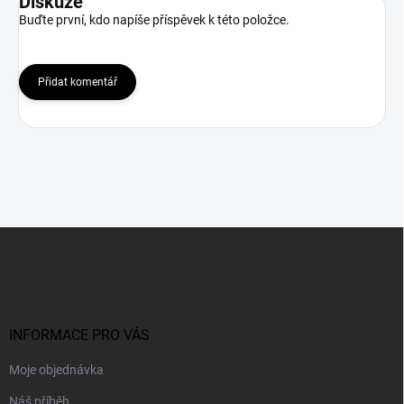
Diskuze
Buďte první, kdo napíše příspěvek k této položce.
Přidat komentář
Z
á
p
a
t
í
INFORMACE PRO VÁS
Moje objednávka
Náš příběh