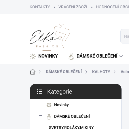
Přejít
KONTAKTY
VRÁCENÍ ZBOŽÍ
HODNOCENÍ OBC
na
obsah
NOVINKY
DÁMSKÉ OBLEČENÍ
Domů
DÁMSKÉ OBLEČENÍ
KALHOTY
Voln
P
Kategorie
o
Přeskočit
s
kategorie
t
Novinky
r
DÁMSKÉ OBLEČENÍ
a
n
SVETRY,ROLÁKY,MIKINY