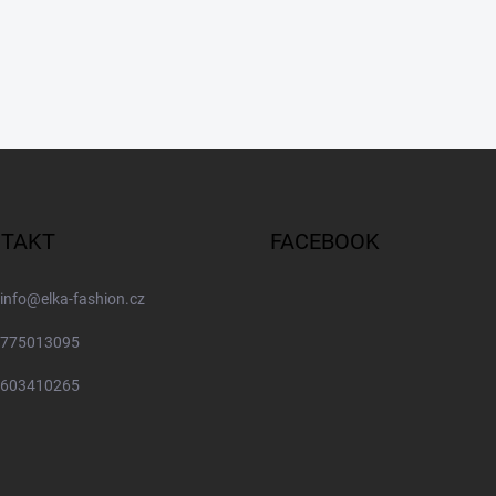
TAKT
FACEBOOK
info
@
elka-fashion.cz
775013095
603410265