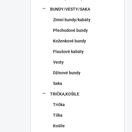
n
í
BUNDY/VESTY/SAKA
p
Zimní bundy/kabáty
a
n
Přechodové bundy
e
l
Koženkové bundy
Flaušové kabáty
Vesty
Džínové bundy
Saka
TRIČKA,KOŠILE
Trička
Tílka
Košile