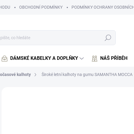
HODU
OBCHODNÍ PODMÍNKY
PODMÍNKY OCHRANY OSOBNÍCH
Hledat
DÁMSKÉ KABELKY A DOPLŇKY
NÁŠ PŘÍBĚH
očasové kalhoty
Široké letní kalhoty na gumu SAMANTHA MOCCA
Neohodnoceno
Podrobnosti hodnocení
4
412
Měr
SK
cena