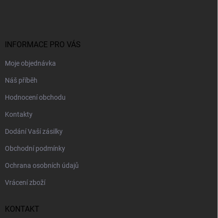
á
p
a
t
í
INFORMACE PRO VÁS
Moje objednávka
Náš příběh
Hodnocení obchodu
Kontakty
Dodání Vaší zásilky
Obchodní podmínky
Ochrana osobních údajů
Vrácení zboží
KONTAKT