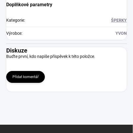
Doplňkové parametry
Kategorie
:
ŠPERKY
Výrobce
:
YVON
Diskuze
Buďte první, kdo napíše příspěvek k této položce.
Přidat komentář
Z