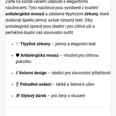
Zářte na každé večerní události s elegantními
náušnicemi. Tyto náušnice jsou vyrobené z kvalitní
antialergické mosazi
a zdobené třpytivými
zirkony
, které
dodávají šperku jemný, avšak výrazný lesk. Díky
antialergické úpravě jsou ideální i pro citlivé uši a
perfektně doplní váš slavnostní outfit.
✨
Třpytivé zirkony
– jemný a elegantní lesk
🛡️
Antialergická mosaz
– vhodné pro citlivou
pokožku
💃
Večerní design
– ideální pro slavnostní příležitosti
👂
Pohodlné nošení
– lehké a šetrné k uším
🎁
Stylový dárek
– pro ženy s vkusem