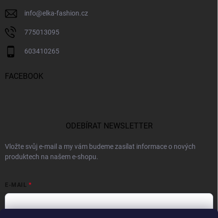
info
@
elka-fashion.cz
775013095
603410265
FACEBOOK
ODEBÍRAT NEWSLETTER
Vložte svůj e-mail a my vám budeme zasílat informace o nových
produktech na našem e-shopu.
E-MAIL