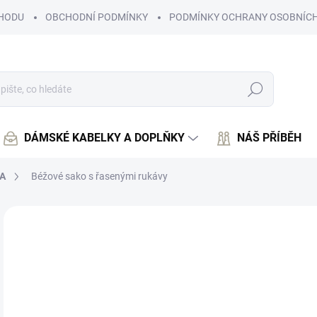
HODU
OBCHODNÍ PODMÍNKY
PODMÍNKY OCHRANY OSOBNÍCH
Hledat
DÁMSKÉ KABELKY A DOPLŇKY
NÁŠ PŘÍBĚH
A
Béžové sako s řasenými rukávy
Neohodnoceno
Podrobnosti hodnocení
7
660
Měr
PO
cena