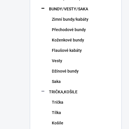
n
í
BUNDY/VESTY/SAKA
p
Zimní bundy/kabáty
a
n
Přechodové bundy
e
l
Koženkové bundy
Flaušové kabáty
Vesty
Džínové bundy
Saka
TRIČKA,KOŠILE
Trička
Tílka
Košile