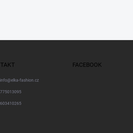
TAKT
FACEBOOK
info
@
elka-fashion.cz
775013095
603410265