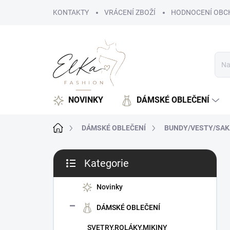
Přejít
KONTAKTY
VRÁCENÍ ZBOŽÍ
HODNOCENÍ OBC
na
obsah
NOVINKY
DÁMSKÉ OBLEČENÍ
Domů
DÁMSKÉ OBLEČENÍ
BUNDY/VESTY/SAK
P
Kategorie
o
Přeskočit
s
kategorie
t
Novinky
r
DÁMSKÉ OBLEČENÍ
a
n
SVETRY,ROLÁKY,MIKINY