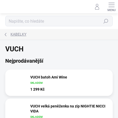
Přejít
na
obsah
Hledat
KABELKY
VUCH
Nejprodávanější
VUCH batoh Ami Wine
SKLADEM
1 299 Kč
VUCH velká peněženka na zip NIGHTIE NICCI
VIDA
SKLADEM