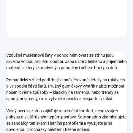
DETAILNÍ INFORMACE
ZEPTAT SE
HLÍDAT
Vzdušné mušelínové šaty v pohodlném oversize střihu jsou
skvělou volbou pro letní období. Jsou ušité z lehkého a příjemného
materiálu, který je prodyšný a pohodlný i během horkých dnů.
Romantický vzhled podtrhují jemné děrované detaily na rukávech
a ve spodní části šatů. Pružný gumičkový výstřih nabízí možnost
nošení dvěma způsoby – klasicky na ramenou nebo trendy se
spadlými rameny, čímž vytvoříte ženský a elegantní vzhled.
Volný oversize střih zajišťuje maximální komfort, neomezuje v
pohybu a sluší různým typům postavy. Šaty snadno zkombinujete
se sandálky, teniskami i letními pantoflemi a využijete je na
dovolenou, procházky městem i běžné nošení.