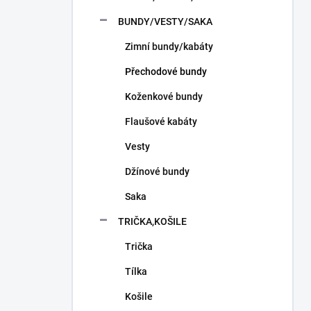
n
í
BUNDY/VESTY/SAKA
p
Zimní bundy/kabáty
a
n
Přechodové bundy
e
l
Koženkové bundy
Flaušové kabáty
Vesty
Džínové bundy
Saka
TRIČKA,KOŠILE
Trička
Tílka
Košile