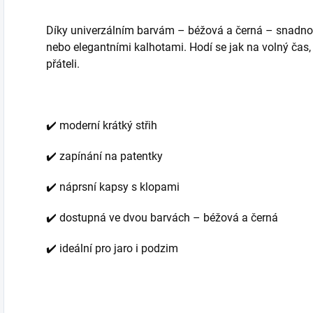
Díky univerzálním barvám – béžová a černá – snadno
nebo elegantními kalhotami. Hodí se jak na volný čas, 
přáteli.
✔️ moderní krátký střih
✔️ zapínání na patentky
✔️ náprsní kapsy s klopami
✔️ dostupná ve dvou barvách – béžová a černá
✔️ ideální pro jaro i podzim