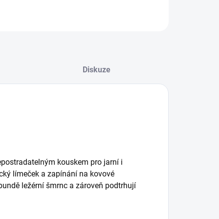
Diskuze
postradatelným kouskem pro jarní i
cký límeček a zapínání na kovové
bundě ležérní šmrnc a zároveň podtrhují