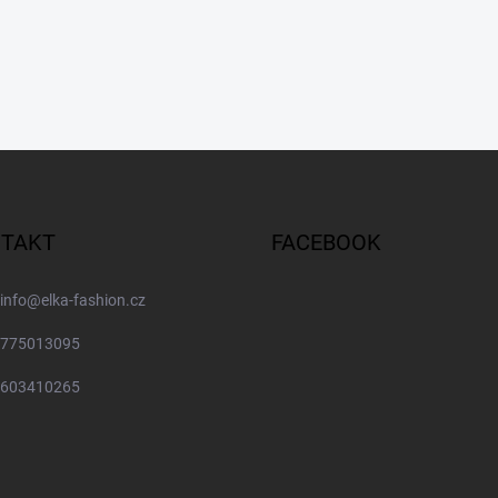
TAKT
FACEBOOK
info
@
elka-fashion.cz
775013095
603410265