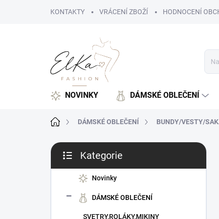
Přejít
KONTAKTY
VRÁCENÍ ZBOŽÍ
HODNOCENÍ OBC
na
obsah
NOVINKY
DÁMSKÉ OBLEČENÍ
Domů
DÁMSKÉ OBLEČENÍ
BUNDY/VESTY/SAK
P
Kategorie
o
Přeskočit
s
kategorie
t
Novinky
r
DÁMSKÉ OBLEČENÍ
a
n
SVETRY,ROLÁKY,MIKINY