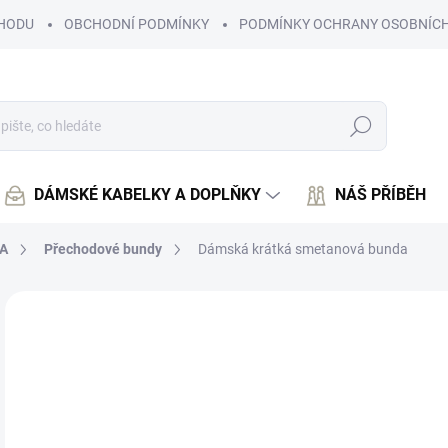
HODU
OBCHODNÍ PODMÍNKY
PODMÍNKY OCHRANY OSOBNÍCH
Hledat
DÁMSKÉ KABELKY A DOPLŇKY
NÁŠ PŘÍBĚH
A
Přechodové bundy
Dámská krátká smetanová bunda
Neohodnoceno
Podrobnosti hodnocení
1 
1 4
Měr
ZVO
cena