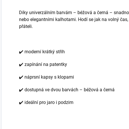
Díky univerzálním barvám – béžová a černá – snadno
nebo elegantními kalhotami. Hodí se jak na volný čas, 
přáteli.
✔️ moderní krátký střih
✔️ zapínání na patentky
✔️ náprsní kapsy s klopami
✔️ dostupná ve dvou barvách – béžová a černá
✔️ ideální pro jaro i podzim