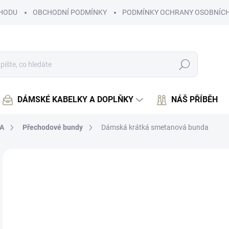
HODU
OBCHODNÍ PODMÍNKY
PODMÍNKY OCHRANY OSOBNÍCH
Hledat
DÁMSKÉ KABELKY A DOPLŇKY
NÁŠ PŘÍBĚH
A
Přechodové bundy
Dámská krátká smetanová bunda
Neohodnoceno
Podrobnosti hodnocení
1 
1 4
Měr
ZVO
cena