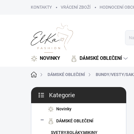
Přejít
KONTAKTY
VRÁCENÍ ZBOŽÍ
HODNOCENÍ OBC
na
obsah
NOVINKY
DÁMSKÉ OBLEČENÍ
Domů
DÁMSKÉ OBLEČENÍ
BUNDY/VESTY/SAK
P
Kategorie
o
Přeskočit
s
kategorie
t
Novinky
r
DÁMSKÉ OBLEČENÍ
a
n
SVETRY,ROLÁKY,MIKINY