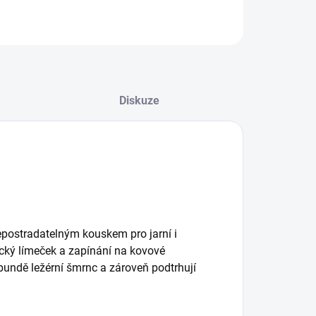
Diskuze
postradatelným kouskem pro jarní i
cký límeček a zapínání na kovové
bundě ležérní šmrnc a zároveň podtrhují