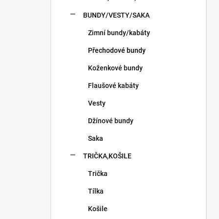
n
í
BUNDY/VESTY/SAKA
p
Zimní bundy/kabáty
a
n
Přechodové bundy
e
l
Koženkové bundy
Flaušové kabáty
Vesty
Džínové bundy
Saka
TRIČKA,KOŠILE
Trička
Tílka
Košile