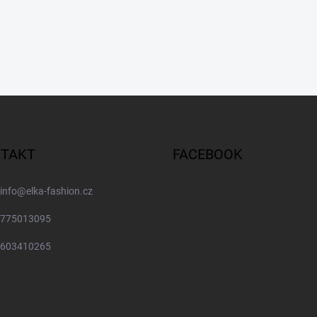
TAKT
FACEBOOK
info
@
elka-fashion.cz
775013095
603410265