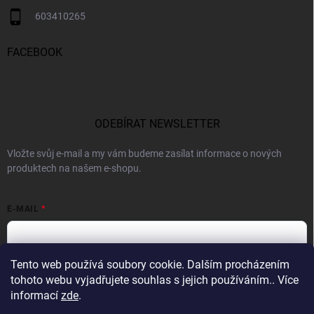
603410265
FACEBOOK
ODEBÍRAT NEWSLETTER
Vložte svůj e-mail a my vám budeme zasílat informace o nových
produktech na našem e-shopu.
E-MAIL
Tento web používá soubory cookie. Dalším procházením
Vložením e-mailu souhlasíte s
podmínkami ochrany osobních údajů
tohoto webu vyjadřujete souhlas s jejich používáním.. Více
informací
zde
.
Přihlásit se