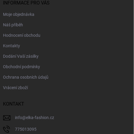
í
INFORMACE PRO VÁS
Moje objednávka
Náš příběh
Hodnocení obchodu
Kontakty
Dodání Vaší zásilky
Obchodní podmínky
Ochrana osobních údajů
Vrácení zboží
KONTAKT
info
@
elka-fashion.cz
775013095