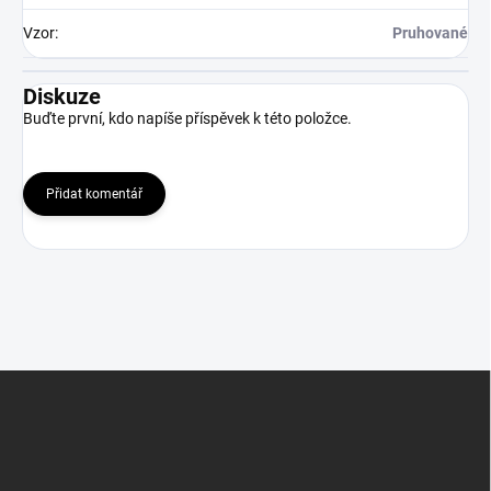
Vzor
:
Pruhované
Diskuze
Buďte první, kdo napíše příspěvek k této položce.
Přidat komentář
Z
á
p
a
t