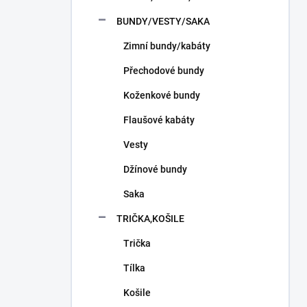
n
í
BUNDY/VESTY/SAKA
p
Zimní bundy/kabáty
a
n
Přechodové bundy
e
l
Koženkové bundy
Flaušové kabáty
Vesty
Džínové bundy
Saka
TRIČKA,KOŠILE
Trička
Tílka
Košile