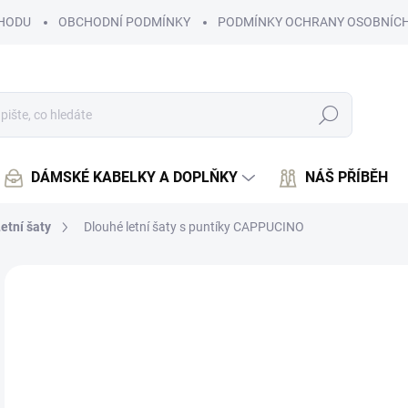
HODU
OBCHODNÍ PODMÍNKY
PODMÍNKY OCHRANY OSOBNÍCH
Hledat
DÁMSKÉ KABELKY A DOPLŇKY
NÁŠ PŘÍBĚH
etní šaty
Dlouhé letní šaty s puntíky CAPPUCINO
Neohodnoceno
Podrobnosti hodnocení
1 
1 4
Měr
ZVO
cena