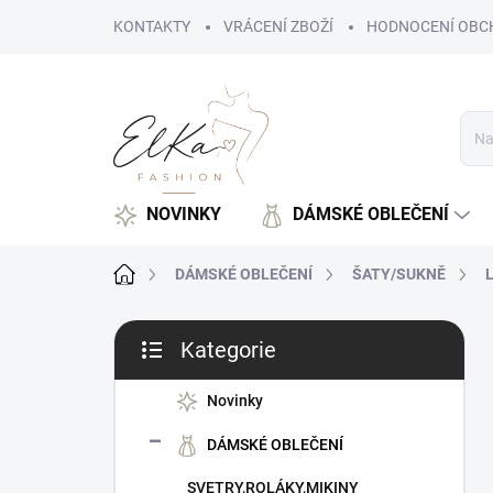
Přejít
KONTAKTY
VRÁCENÍ ZBOŽÍ
HODNOCENÍ OBC
na
obsah
NOVINKY
DÁMSKÉ OBLEČENÍ
Domů
DÁMSKÉ OBLEČENÍ
ŠATY/SUKNĚ
L
P
Kategorie
o
Přeskočit
s
kategorie
t
Novinky
r
DÁMSKÉ OBLEČENÍ
a
n
SVETRY,ROLÁKY,MIKINY