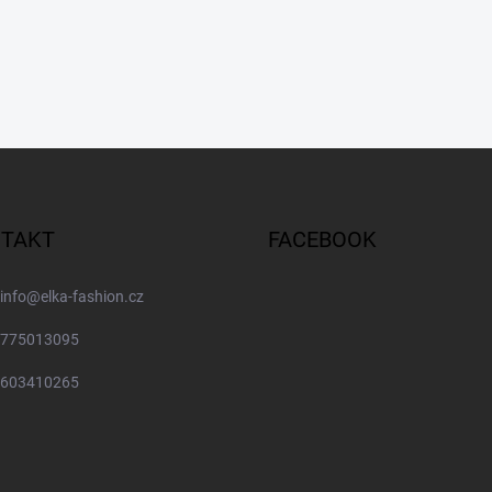
TAKT
FACEBOOK
info
@
elka-fashion.cz
775013095
603410265