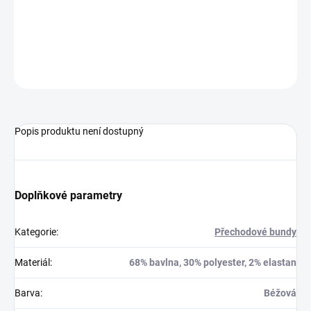
XL- Délka 58 cm, Prsa 104 cm, Rukáv od průramku 48 cm
2XL- Délka 59 cm, Prsa 108 cm, Rukáv od průramku 48 cm
ZEPTAT SE
HLÍDAT
Popis produktu není dostupný
Doplňkové parametry
Kategorie
:
Přechodové bundy
Materiál
:
68% bavlna, 30% polyester, 2% elastan
Barva
:
Béžová