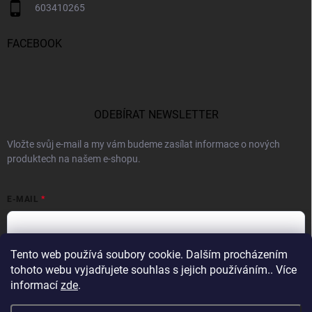
603410265
FACEBOOK
ODEBÍRAT NEWSLETTER
Vložte svůj e-mail a my vám budeme zasílat informace o nových
produktech na našem e-shopu.
E-MAIL
Tento web používá soubory cookie. Dalším procházením
Vložením e-mailu souhlasíte s
podmínkami ochrany osobních údajů
tohoto webu vyjadřujete souhlas s jejich používáním.. Více
informací
zde
.
Přihlásit se