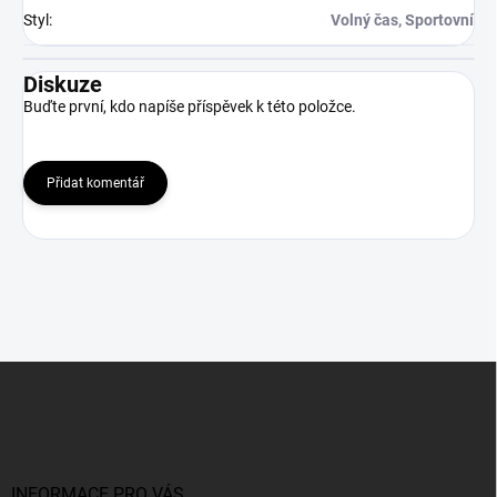
Styl
:
Volný čas, Sportovní
Diskuze
Buďte první, kdo napíše příspěvek k této položce.
Přidat komentář
Z
á
p
a
t
í
INFORMACE PRO VÁS