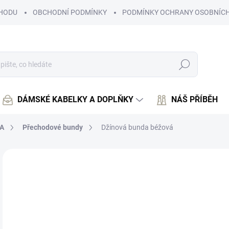
HODU
OBCHODNÍ PODMÍNKY
PODMÍNKY OCHRANY OSOBNÍCH
Hledat
DÁMSKÉ KABELKY A DOPLŇKY
NÁŠ PŘÍBĚH
A
Přechodové bundy
Džínová bunda béžová
Neohodnoceno
Podrobnosti hodnocení
1 
1 3
Měr
ZVO
cena