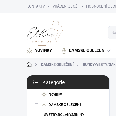
Přejít
KONTAKTY
VRÁCENÍ ZBOŽÍ
HODNOCENÍ OBC
na
obsah
NOVINKY
DÁMSKÉ OBLEČENÍ
Domů
DÁMSKÉ OBLEČENÍ
BUNDY/VESTY/SAK
P
Kategorie
o
Přeskočit
s
kategorie
t
Novinky
r
DÁMSKÉ OBLEČENÍ
a
n
SVETRY,ROLÁKY,MIKINY