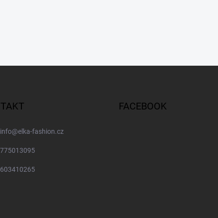
TAKT
FACEBOOK
info
@
elka-fashion.cz
775013095
603410265