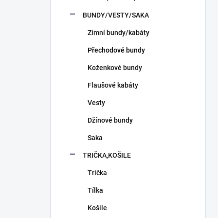
n
í
BUNDY/VESTY/SAKA
p
Zimní bundy/kabáty
a
n
Přechodové bundy
e
l
Koženkové bundy
Flaušové kabáty
Vesty
Džínové bundy
Saka
TRIČKA,KOŠILE
Trička
Tílka
Košile