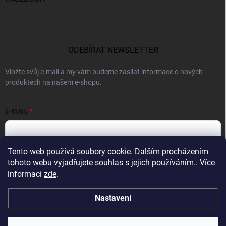
ODEBÍRAT NEWSLETTER
Vložte svůj e-mail a my vám budeme zasílat informace o nových
produktech na našem e-shopu.
E-MAIL
Tento web používá soubory cookie. Dalším procházením
Vložením e-mailu souhlasíte s
podmínkami ochrany osobních údajů
tohoto webu vyjadřujete souhlas s jejich používáním.. Více
informací
zde
.
Přihlásit se
Nastavení