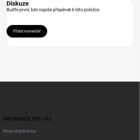
Diskuze
Buďte první, kdo napíše příspěvek k této položce.
Přidat komentář
Z
á
p
a
t
í
INFORMACE PRO VÁS
Moje objednávka