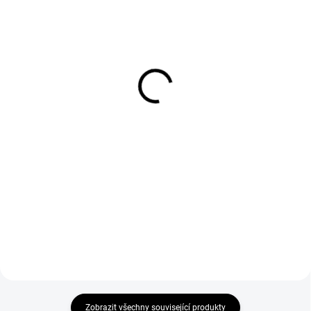
SKLADEM DO 3 DNŮ
SKLADEM DO 3 DNŮ
Elegantní dlouhé večerní
Elegantní večerní maxi
šaty s ramínky CHIARA
šaty s rozparkem a
PINK
růžemi
1 799 Kč
1 799 Kč
1 486,78 Kč bez DPH
1 486,78 Kč bez DPH
Detail
Detail
Zobrazit všechny související produkty