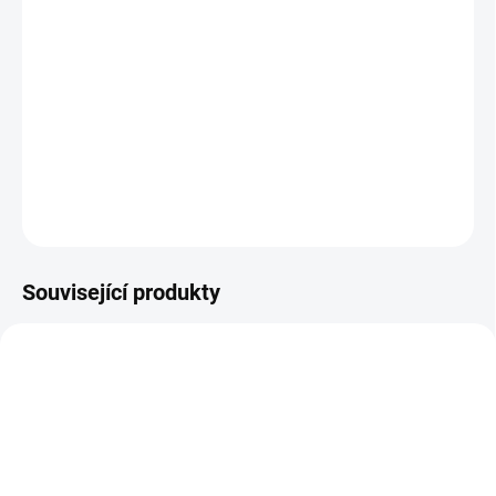
Lesklý, hladký materiál se při pohybu elegantně vlní a působí velmi
slavnostně. Tyto
společenské maxi šaty
jsou ideální volbou na
svatbu, maturitní ples, ples, galavečer, Silvestr nebo večerní
slavnostní akce
. Vínový odstín podtrhuje eleganci a krásně ladí se
zlatými i stříbrnými doplňky.
DETAILNÍ INFORMACE
ZEPTAT SE
HLÍDAT
Související produkty
15111/S
15117/S