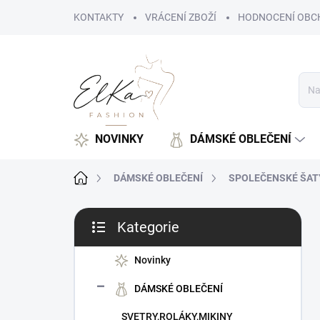
Přejít
KONTAKTY
VRÁCENÍ ZBOŽÍ
HODNOCENÍ OBC
na
obsah
NOVINKY
DÁMSKÉ OBLEČENÍ
Domů
DÁMSKÉ OBLEČENÍ
SPOLEČENSKÉ ŠAT
P
Kategorie
o
Přeskočit
s
kategorie
t
Novinky
r
DÁMSKÉ OBLEČENÍ
a
n
SVETRY,ROLÁKY,MIKINY