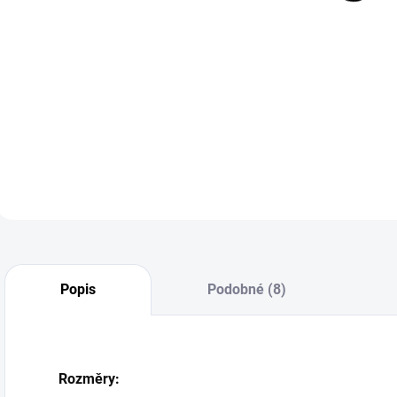
CHIARA PINK
rozparkem a
1 799 Kč
1 799 Kč
růžemi
1 486,78 Kč bez
1 486,78 Kč bez
1
DPH
DPH
Detail
Detail
Popis
Podobné (8)
Rozměry: