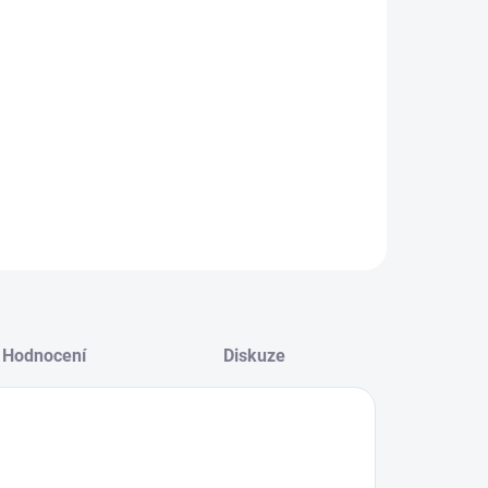
šaty s krajkou
1 899 Kč
2 499 Kč
 569,42 Kč bez
2 065,29 Kč bez
DPH
DPH
Detail
Detail
Hodnocení
Diskuze