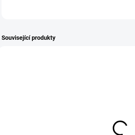
Související produkty
15111/S
15117/S
SKLADEM DO 3 DNŮ
SKLADEM DO 3 DNŮ
Elegantní
Elegantní
E
dlouhé večerní
večerní maxi
d
šaty s ramínky
šaty s