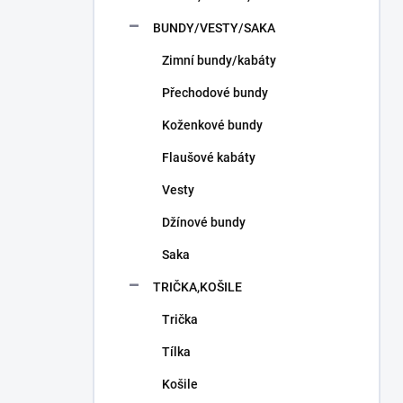
n
í
BUNDY/VESTY/SAKA
p
Zimní bundy/kabáty
a
n
Přechodové bundy
e
l
Koženkové bundy
Flaušové kabáty
Vesty
Džínové bundy
Saka
TRIČKA,KOŠILE
Trička
Tílka
Košile