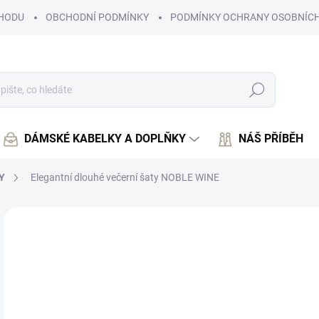
HODU
OBCHODNÍ PODMÍNKY
PODMÍNKY OCHRANY OSOBNÍCH
Hledat
DÁMSKÉ KABELKY A DOPLŇKY
NÁŠ PŘÍBĚH
Y
Elegantní dlouhé večerní šaty NOBLE WINE
Neohodnoceno
Podrobnosti hodnocení
2 
1 9
Měr
ZVO
cena