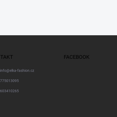
TAKT
FACEBOOK
info
@
elka-fashion.cz
775013095
603410265