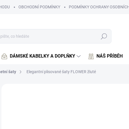
HODU
OBCHODNÍ PODMÍNKY
PODMÍNKY OCHRANY OSOBNÍCH
Hledat
DÁMSKÉ KABELKY A DOPLŇKY
NÁŠ PŘÍBĚH
etní šaty
Elegantní plisované šaty FLOWER žluté
Neohodnoceno
Podrobnosti hodnocení
1 
1 3
Měr
SK
cena