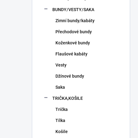
n
í
BUNDY/VESTY/SAKA
p
Zimní bundy/kabáty
a
n
Přechodové bundy
e
l
Koženkové bundy
Flaušové kabáty
Vesty
Džínové bundy
Saka
TRIČKA,KOŠILE
Trička
Tílka
Košile