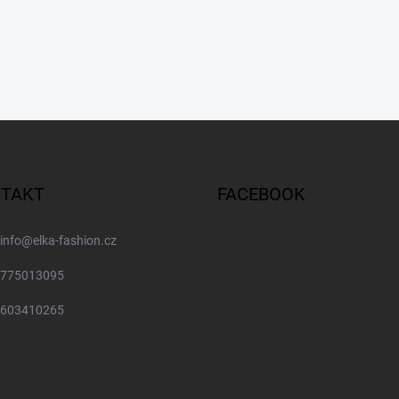
TAKT
FACEBOOK
info
@
elka-fashion.cz
775013095
603410265