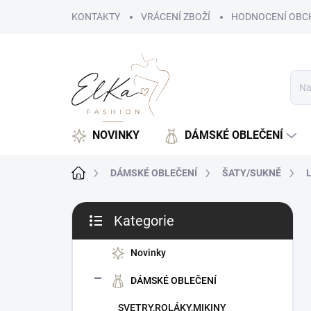
Přejít
KONTAKTY
VRÁCENÍ ZBOŽÍ
HODNOCENÍ OBC
na
obsah
NOVINKY
DÁMSKÉ OBLEČENÍ
Domů
DÁMSKÉ OBLEČENÍ
ŠATY/SUKNĚ
L
P
Kategorie
o
Přeskočit
s
kategorie
t
Novinky
r
DÁMSKÉ OBLEČENÍ
a
n
SVETRY,ROLÁKY,MIKINY