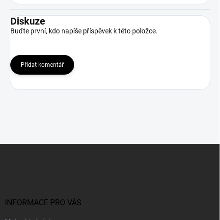
Diskuze
Buďte první, kdo napíše příspěvek k této položce.
Přidat komentář
Z
á
p
a
t
í
INFORMACE PRO VÁS