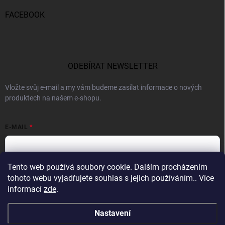
FACEBOOK
ODEBÍRAT NEWSLETTER
Vložte svůj e-mail a my vám budeme zasílat informace o nových
produktech na našem e-shopu.
E-MAIL
Tento web používá soubory cookie. Dalším procházením
Vložením e-mailu souhlasíte s
podmínkami ochrany osobních údajů
tohoto webu vyjadřujete souhlas s jejich používáním.. Více
informací
zde
.
Přihlásit se
Nastavení