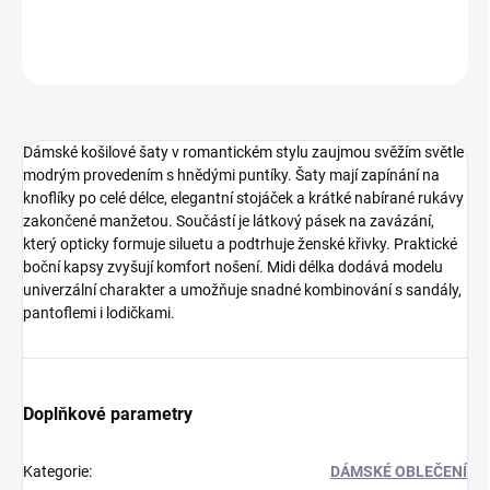
DETAILNÍ INFORMACE
ZEPTAT SE
HLÍDAT
Dámské košilové šaty v romantickém stylu zaujmou svěžím světle
modrým provedením s hnědými puntíky. Šaty mají zapínání na
knoflíky po celé délce, elegantní stojáček a krátké nabírané rukávy
zakončené manžetou. Součástí je látkový pásek na zavázání,
který opticky formuje siluetu a podtrhuje ženské křivky. Praktické
boční kapsy zvyšují komfort nošení. Midi délka dodává modelu
univerzální charakter a umožňuje snadné kombinování s sandály,
pantoflemi i lodičkami.
Doplňkové parametry
Kategorie
:
DÁMSKÉ OBLEČENÍ