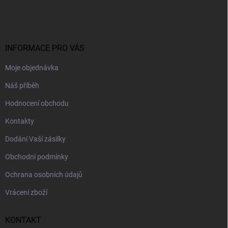
á
p
a
t
í
INFORMACE PRO VÁS
Moje objednávka
Náš příběh
Hodnocení obchodu
Kontakty
Dodání Vaší zásilky
Obchodní podmínky
Ochrana osobních údajů
Vrácení zboží
KONTAKT