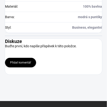
Materiál
:
100% bavlna
Barva
:
modrá s puntíky
Styl
:
Business, elegantní
Diskuze
Buďte první, kdo napíše příspěvek k této položce.
Přidat komentář
Z