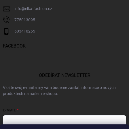
info
@
elka-fashion.cz
775013095
603410265
FACEBOOK
ODEBÍRAT NEWSLETTER
Vložte svůj e-mail a my vám budeme zasílat informace o nových
produktech na našem e-shopu.
E-MAIL