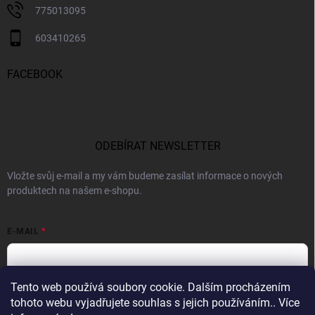
775013095
603410265
FACEBOOK
ODEBÍRAT NEWSLETTER
Vložte svůj e-mail a my vám budeme zasílat informace o nových
produktech na našem e-shopu.
E-MAIL
Tento web používá soubory cookie. Dalším procházením
Vložením e-mailu souhlasíte s
podmínkami ochrany osobních údajů
tohoto webu vyjadřujete souhlas s jejich používáním.. Více