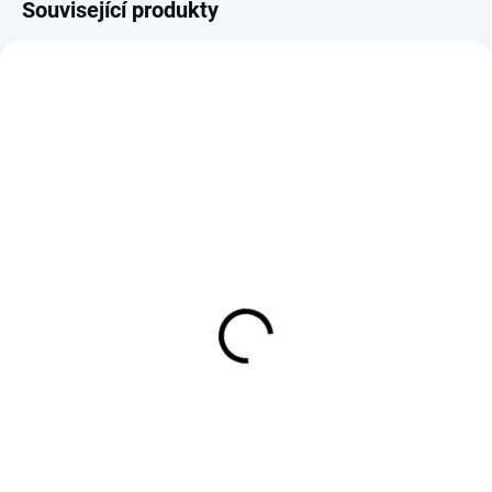
Související produkty
16567
SKLADEM
Krátké růžové letní šaty
AMELIA
499 Kč
412,40 Kč bez DPH