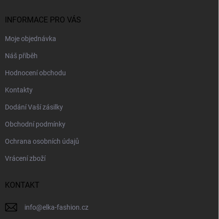
t
í
INFORMACE PRO VÁS
Moje objednávka
Náš příběh
Hodnocení obchodu
Kontakty
Dodání Vaší zásilky
Obchodní podmínky
Ochrana osobních údajů
Vrácení zboží
KONTAKT
info
@
elka-fashion.cz