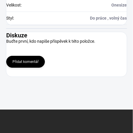
Velikost
:
Onesize
Styl
:
Do práce , volný čas
Diskuze
Buďte první, kdo napíše příspěvek k této položce.
Přidat komentář
Z
á
p
a