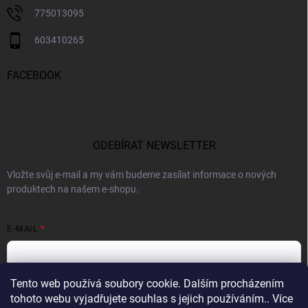
775013095
603410265
FACEBOOK
ODEBÍRAT NEWSLETTER
Vložte svůj e-mail a my vám budeme zasílat informace o nových
produktech na našem e-shopu.
E-MAIL
Tento web používá soubory cookie. Dalším procházením
Vložením e-mailu souhlasíte s
podmínkami ochrany osobních údajů
tohoto webu vyjadřujete souhlas s jejich používáním.. Více