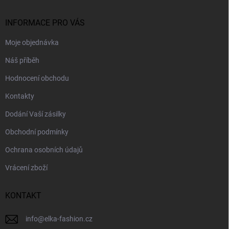
a
t
í
INFORMACE PRO VÁS
Moje objednávka
Náš příběh
Hodnocení obchodu
Kontakty
Dodání Vaší zásilky
Obchodní podmínky
Ochrana osobních údajů
Vrácení zboží
KONTAKT
info
@
elka-fashion.cz