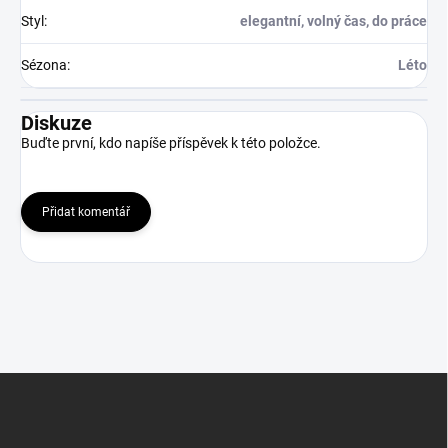
Styl
:
elegantní, volný čas, do práce
Sézona
:
Léto
Diskuze
Buďte první, kdo napíše příspěvek k této položce.
Přidat komentář
Z
á
p