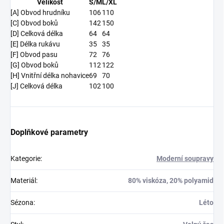
Velikost
S/M
L/XL
[A] Obvod hrudníku
106
110
[C] Obvod boků
142
150
[D] Celková délka
64
64
[E] Délka rukávu
35
35
[F] Obvod pasu
72
76
[G] Obvod boků
112
122
[H] Vnitřní délka nohavice
69
70
[J] Celková délka
102
100
Doplňkové parametry
Kategorie
:
Moderní soupravy
Materiál
:
80% viskóza, 20% polyamid
Sézona
:
Léto