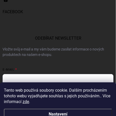
FACEBOOK
ODEBÍRAT NEWSLETTER
Vložte svůj e-mail a my vám budeme zasílat informace o nových
produktech na našem e-shopu.
E-MAIL
Tento web používá soubory cookie. Dalším procházením
Vložením e-mailu souhlasíte s
podmínkami ochrany osobních údajů
tohoto webu vyjadřujete souhlas s jejich používáním.. Více
informací
zde
.
Přihlásit se
Nastavení