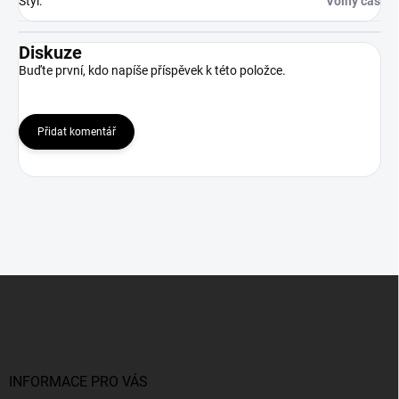
Styl
:
Volný čas
Diskuze
Buďte první, kdo napíše příspěvek k této položce.
Přidat komentář
Z
á
p
a
t
í
INFORMACE PRO VÁS