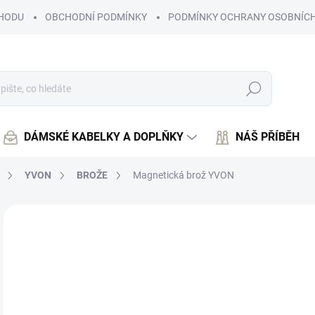
HODU
OBCHODNÍ PODMÍNKY
PODMÍNKY OCHRANY OSOBNÍCH
Hledat
DÁMSKÉ KABELKY A DOPLŇKY
NÁŠ PŘÍBĚH
YVON
BROŽE
Magnetická brož YVON
Neohodnoceno
Podrobnosti hodnocení
3
288
Měr
SK
cena