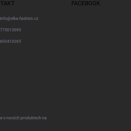
TAKT
FACEBOOK
info
@
elka-fashion.cz
775013095
603410265
ce o nových produktech na