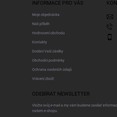
a
INFORMACE PRO VÁS
KON
t
í
Moje objednávka
Náš příběh
Hodnocení obchodu
Kontakty
Dodání Vaší zásilky
Obchodní podmínky
Ochrana osobních údajů
Vrácení zboží
ODEBÍRAT NEWSLETTER
Vložte svůj e-mail a my vám budeme zasílat informa
našem e-shopu.