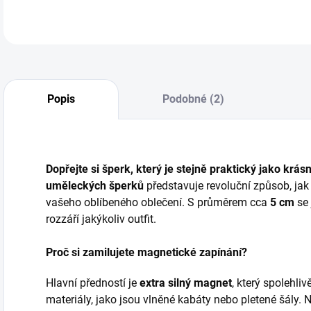
Popis
Podobné (2)
Dopřejte si šperk, který je stejně praktický jako krásn
uměleckých šperků
představuje revoluční způsob, jak
vašeho oblíbeného oblečení. S průměrem cca
5 cm
se 
rozzáří jakýkoliv outfit.
Proč si zamilujete magnetické zapínání?
Hlavní předností je
extra silný magnet
, který spolehliv
materiály, jako jsou vlněné kabáty nebo pletené šály. 