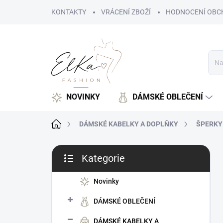
Přejít
KONTAKTY
VRÁCENÍ ZBOŽÍ
HODNOCENÍ OBC
na
obsah
NOVINKY
DÁMSKÉ OBLEČENÍ
Domů
DÁMSKÉ KABELKY A DOPLŇKY
ŠPERKY
P
Kategorie
o
Přeskočit
s
kategorie
t
Novinky
r
DÁMSKÉ OBLEČENÍ
a
n
DÁMSKÉ KABELKY A