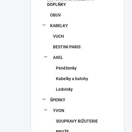
n
DOPLŇKY
í
p
OBUV
a
KABELKY
n
e
VUCH
l
BESTINI PARIS
AXEL
Peněženky
Kabelky a batohy
Ledvinky
ŠPERKY
YVON
SOUPRAVY BIŽUTERIE
BROŽE