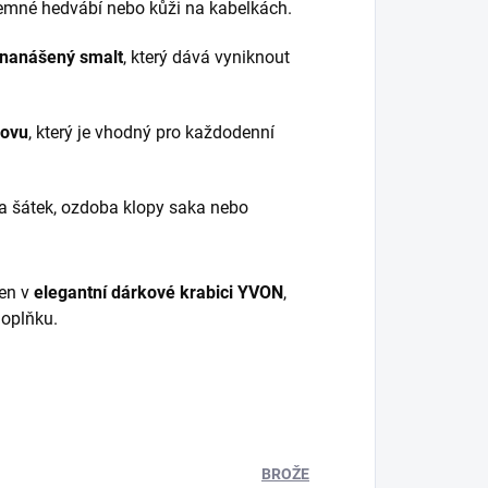
o jemné hedvábí nebo kůži na kabelkách.
 nanášený smalt
, který dává vyniknout
kovu
, který je vhodný pro každodenní
a šátek, ozdoba klopy saka nebo
len v
elegantní dárkové krabici YVON
,
doplňku.
BROŽE