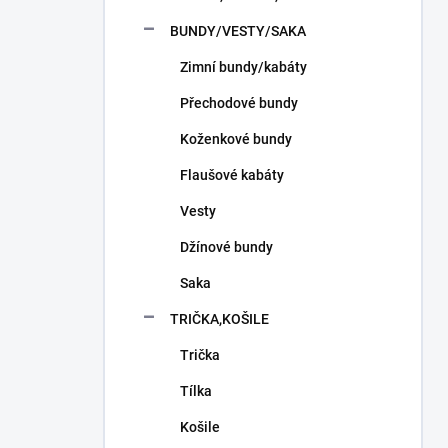
n
í
BUNDY/VESTY/SAKA
p
Zimní bundy/kabáty
a
n
Přechodové bundy
e
l
Koženkové bundy
Flaušové kabáty
Vesty
Džínové bundy
Saka
TRIČKA,KOŠILE
Trička
Tílka
Košile