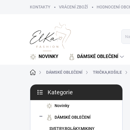
Přejít
KONTAKTY
VRÁCENÍ ZBOŽÍ
HODNOCENÍ OBC
na
obsah
NOVINKY
DÁMSKÉ OBLEČENÍ
Domů
DÁMSKÉ OBLEČENÍ
TRIČKA,KOŠILE
P
Kategorie
o
Přeskočit
s
kategorie
t
Novinky
r
DÁMSKÉ OBLEČENÍ
a
n
SVETRY,ROLÁKY,MIKINY