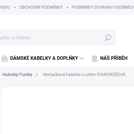
HODU
OBCHODNÍ PODMÍNKY
PODMÍNKY OCHRANY OSOBNÍCH
Hledat
DÁMSKÉ KABELKY A DOPLŇKY
NÁŠ PŘÍBĚH
Halenky/Tuniky
Nemačkavá halenka s uzlem STARORŮŽOVÁ
Neohodnoceno
Podrobnosti hodnocení
4
412
Měr
NA
cena