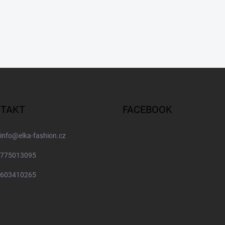
TAKT
FACEBOOK
info
@
elka-fashion.cz
775013095
603410265