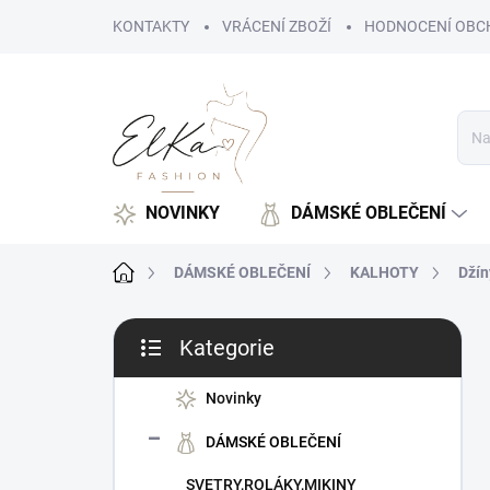
Přejít
KONTAKTY
VRÁCENÍ ZBOŽÍ
HODNOCENÍ OBC
na
obsah
NOVINKY
DÁMSKÉ OBLEČENÍ
Domů
DÁMSKÉ OBLEČENÍ
KALHOTY
Džín
P
Kategorie
o
Přeskočit
s
kategorie
t
Novinky
r
DÁMSKÉ OBLEČENÍ
a
n
SVETRY,ROLÁKY,MIKINY