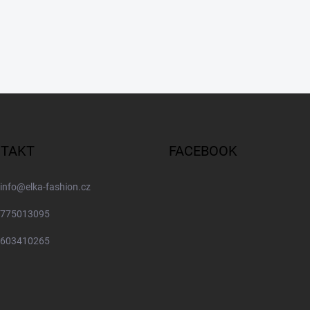
TAKT
FACEBOOK
info
@
elka-fashion.cz
775013095
603410265