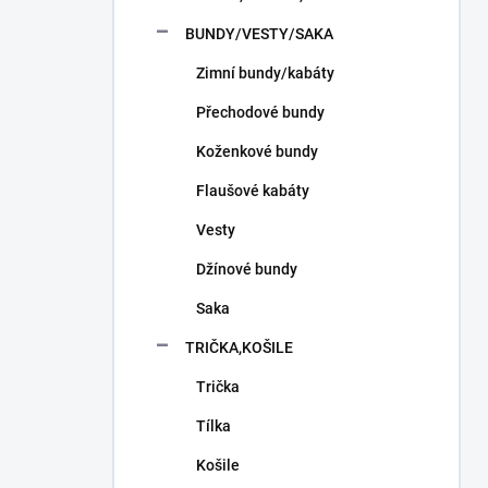
n
í
BUNDY/VESTY/SAKA
p
Zimní bundy/kabáty
a
n
Přechodové bundy
e
l
Koženkové bundy
Flaušové kabáty
Vesty
Džínové bundy
Saka
TRIČKA,KOŠILE
Trička
Tílka
Košile