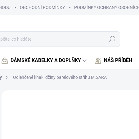
HODU
OBCHODNÍ PODMÍNKY
PODMÍNKY OCHRANY OSOBNÍCH
Hledat
DÁMSKÉ KABELKY A DOPLŇKY
NÁŠ PŘÍBĚH
y
Odlehčené khaki džíny barelového střihu M.SARA
Neohodnoceno
Podrobnosti hodnocení
8
742
Měr
ZVO
cena