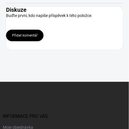
Diskuze
Buďte první, kdo napíše příspěvek k této položce.
Přidat komentář
Z
á
p
a
t
í
INFORMACE PRO VÁS
Moje objednávka