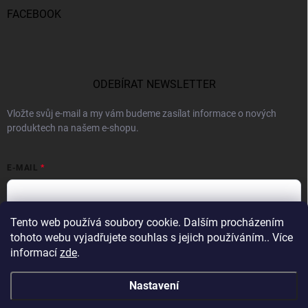
FACEBOOK
ODEBÍRAT NEWSLETTER
Vložte svůj e-mail a my vám budeme zasílat informace o nových
produktech na našem e-shopu.
E-MAIL
Tento web používá soubory cookie. Dalším procházením
Vložením e-mailu souhlasíte s
podmínkami ochrany osobních údajů
tohoto webu vyjadřujete souhlas s jejich používáním.. Více
informací
zde
.
Přihlásit se
Nastavení