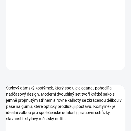
L-
Kalhoty
pas 74-86 cm, Délka 100 cm, Délka od rozkroku 71 cm,
Sako-
Prsa 94 cm, Délka od ramene 49 cm, Rukáv od ramene 61
cm
XL-
Kalhoty
pas 78-90 cm, Délka 100 cm, Délka od rozkroku 71
cm,
Sako
- Prsa 96 cm, Délka od ramene 51 cm, Rukáv od ramene
63 cm
DETAILNÍ INFORMACE
ZEPTAT SE
HLÍDAT
Stylový dámský kostýmek, který spojuje eleganci, pohodlí a
nadčasový design. Moderní dvoudílný set tvoří krátké sako s
jemně projmutým střihem a rovné kalhoty se zkrácenou délkou v
pase na gumu, které opticky prodlužují postavu. Kostýmek je
ideální volbou pro společenské události, pracovní schůzky,
slavnosti i stylový městský outfit.