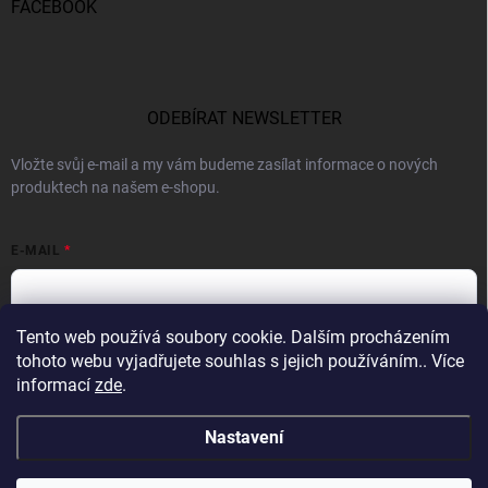
FACEBOOK
ODEBÍRAT NEWSLETTER
Vložte svůj e-mail a my vám budeme zasílat informace o nových
produktech na našem e-shopu.
E-MAIL
Tento web používá soubory cookie. Dalším procházením
Vložením e-mailu souhlasíte s
podmínkami ochrany osobních údajů
tohoto webu vyjadřujete souhlas s jejich používáním.. Více
informací
zde
.
Přihlásit se
Nastavení