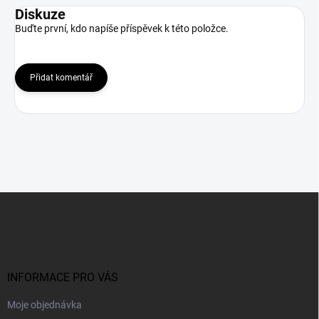
Diskuze
Buďte první, kdo napíše příspěvek k této položce.
Přidat komentář
Z
á
p
a
t
í
INFORMACE PRO VÁS
Moje objednávka