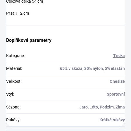
Celková délka 54 cm
Prsa 112 cm
Doplňkové parametry
Kategorie
:
Trička
Materiál
:
65% viskóza, 30% nylon, 5% elastan
Velikost
:
Onesize
Styl
:
Sportovní
Sézona
:
Jaro, Léto, Podzim, Zima
Rukávy
:
Krátké rukávy