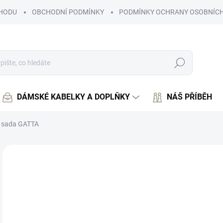
HODU
OBCHODNÍ PODMÍNKY
PODMÍNKY OCHRANY OSOBNÍCH
Hledat
DÁMSKÉ KABELKY A DOPLŇKY
NÁŠ PŘÍBĚH
 sada GATTA
Neohodnoceno
Podrobnosti hodnocení
6
536
Měr
ZVO
cena