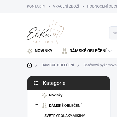
Přejít
KONTAKTY
VRÁCENÍ ZBOŽÍ
HODNOCENÍ OBC
na
obsah
NOVINKY
DÁMSKÉ OBLEČENÍ
Domů
DÁMSKÉ OBLEČENÍ
Saténová pyžamová
P
Kategorie
o
Přeskočit
s
kategorie
t
Novinky
r
DÁMSKÉ OBLEČENÍ
a
n
SVETRY,ROLÁKY,MIKINY