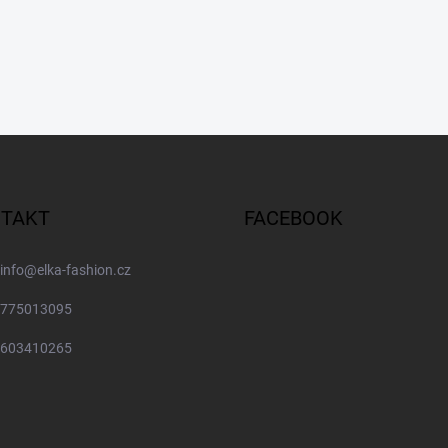
TAKT
FACEBOOK
info
@
elka-fashion.cz
775013095
603410265