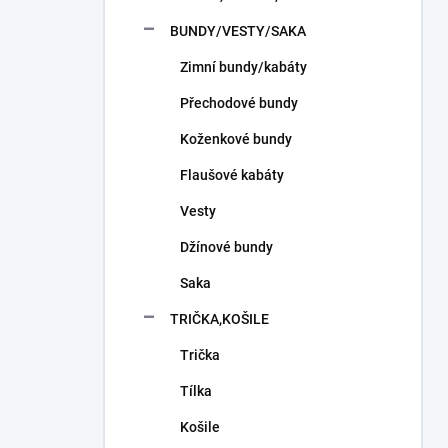
n
í
BUNDY/VESTY/SAKA
p
Zimní bundy/kabáty
a
n
Přechodové bundy
e
l
Koženkové bundy
Flaušové kabáty
Vesty
Džínové bundy
Saka
TRIČKA,KOŠILE
Trička
Tílka
Košile